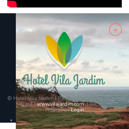
© Hotel Vila Jardim | Parajuru | Beberibe | Ceará
| Brasil |
www.vilajardim.com
| All Rights
reserved |
Login