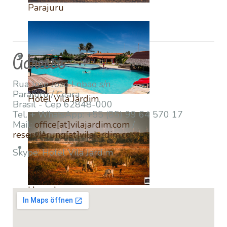
Parajuru
Adresse
Rua Jose Joao Lobao s/n
Parajuru / Ceara
Hotel Vila Jardim
Brasil - Cep 62848-000
Tel. + WhatsApp: +55 (85)
99 64 570 17
Mail:
office[at]vilajardim.com
/
reservierung[at]vilajardim.com
Skype: Hotel Vila Jardim
Umgebung